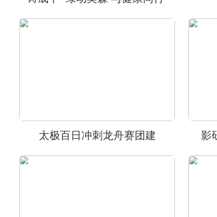
太极百日冲刺龙舟赛团建
影