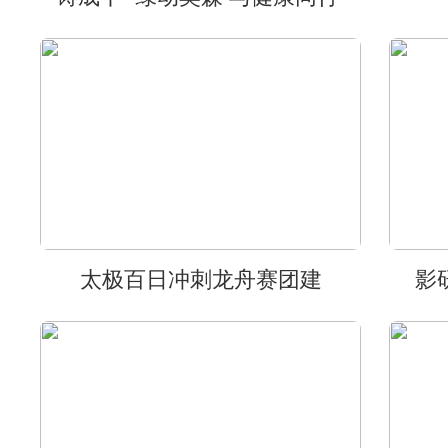
太极百日冲刺龙舟赛团建
影