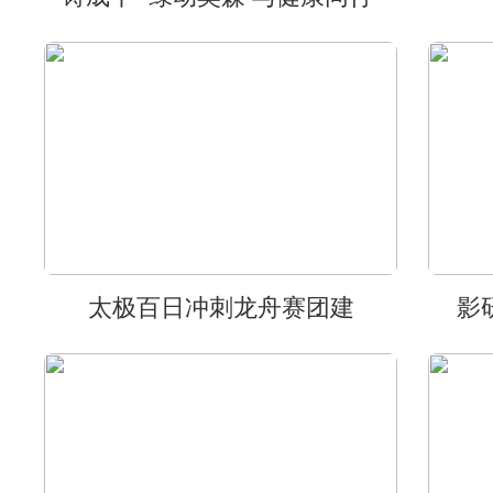
太极百日冲刺龙舟赛团建
影