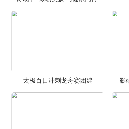
太极百日冲刺龙舟赛团建
影