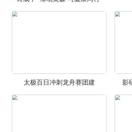
太极百日冲刺龙舟赛团建
影